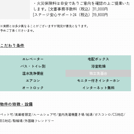
・火災保険料は目安でありご意向を確認の上ご提案いた
します。[文書事務手数料（税込）]11,000円
[ステージ安心サポート24（税込）]19,800円
※実際とは多少異なることがございますが現況が優先となります。
予めご了承くださいませ。
こだわり条件
エレベーター
宅配ボックス
バス・トイレ別
浴室乾燥
温水洗浄便座
独立洗面台
エアコン
モニター付きインターホン
オートロック
インターネット無料
物件の特徴・設備
ペット可
高齢者限定
ルームシェア可
室内洗濯機置き場
給湯
ガスコンロ
CS対応
BS対応
駐輪場
外国籍フレンドリー