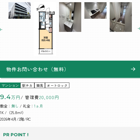
物件お問い合わせ（無料）
駅チカ
築浅
オートロック
マンション
9.4
万円
/ 管理費
20,000円
敷金：
無し
/ 礼金：
1ヵ月
1K
/（25.8m²）
2026年4月/2階/RC
PR POINT !