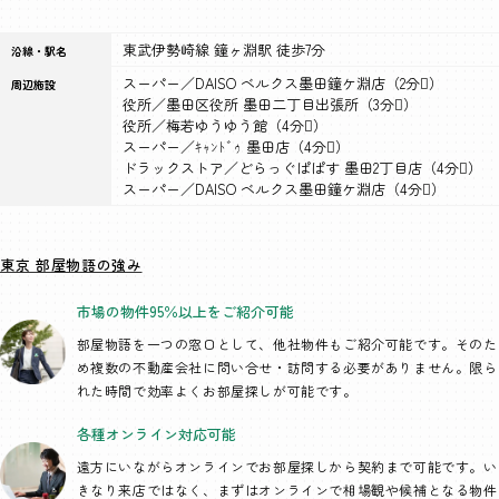
東武伊勢崎線 鐘ヶ淵駅 徒歩7分
沿線・駅名
スーパー／DAISO ベルクス墨田鐘ケ淵店（2分）
周辺施設
役所／墨田区役所 墨田二丁目出張所（3分）
役所／梅若ゆうゆう館（4分）
スーパー／ｷｬﾝﾄﾞｩ 墨田店（4分）
ドラックストア／どらっぐぱぱす 墨田2丁目店（4分）
スーパー／DAISO ベルクス墨田鐘ケ淵店（4分）
東京 部屋物語の強み
市場の物件95％以上を
ご紹介可能
部屋物語を一つの窓口として、
他社物件もご紹介可能です。そのた
め複数の不動産会社に問い合せ・訪問する必要がありません。限ら
れた時間で効率よくお部屋探しが可能です。
各種オンライン
対応可能
遠方にいながらオンラインでお部屋探しから契約まで可能です。い
きなり来店ではなく、まずはオンラインで相場観や候補となる物件