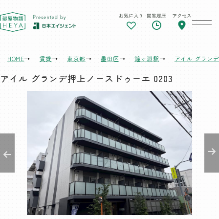
お気に入り
閲覧履歴
アクセス
東京 部屋物語
HOME
賃貸
東京都
墨田区
鐘ヶ淵駅
アイル グラン
アイル グランデ押上ノースドゥーエ 0203