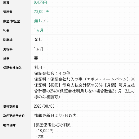
9.4万円
家賃
20,000円
管理費
無し
/
-
敷金/保証金
1ヵ月
礼金
なし
駐車場
1ヵ月
更新料
要
損保
利用可
保証会社加入
保証会社名：その他
保証料：保証会社加入の事（エポス・ルームバンク）※
保証料【初回】毎月支払合計額の50％【月額】毎月支払
合計額の2％※保証会社利用しない場合敷金2ヶ月（法人
様のみ相談可）
2026/08/06
情報更新日
情報更新日より8日以内
次回更新予定日
[部屋備考][火災保険]
物件備考
・18,000円
・2年