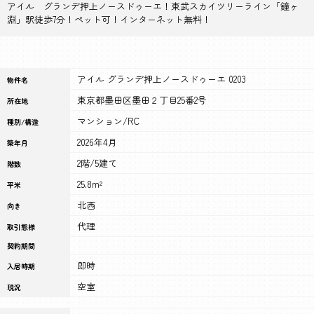
アイル グランデ押上ノースドゥーエ！東武スカイツリーライン「鐘ヶ
淵」駅徒歩7分！ペット可！インターネット無料！
アイル グランデ押上ノースドゥーエ 0203
物件名
東京都墨田区墨田２丁目25番2号
所在地
マンション/RC
種別/構造
2026年4月
築年月
2階/5建て
階数
25.8m²
平米
北西
向き
代理
取引態様
契約期間
即時
入居時期
空室
現況