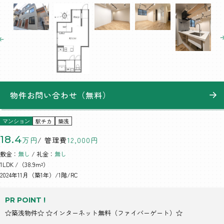
物件お問い合わせ（無料）
駅チカ
築浅
マンション
18.4
万円
/ 管理費
12,000円
敷金：
無し
/ 礼金：
無し
1LDK
/（38.9m²）
2024年11月（築1年）/1階/RC
PR POINT !
☆築浅物件☆ ☆インターネット無料（ファイバーゲート）☆