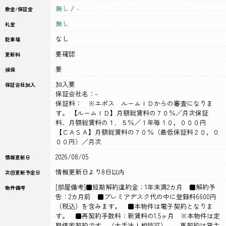
無し
/
-
敷金/保証金
無し
礼金
なし
駐車場
要確認
更新料
要
損保
加入要
保証会社加入
保証会社名：-
保証料： ※エポス ルームＩＤからの審査になりま
す。 【ルームＩＤ】月額総賃料の７０％／月次保証
料、月額総賃料の１．５％／１年毎１０，０００円
【ＣＡＳＡ】月額総賃料の７０％（最低保証料２０，０
００円）／月次
2026/08/05
情報更新日
情報更新日より8日以内
次回更新予定日
[部屋備考]■短期解約違約金：1年未満2カ月 ■解約予
物件備考
告：2カ月前 ■プレミアデスク代の中に登録料6600円
（税込）を含みます。 ■本物件は電子契約となりま
す。 ■再契約手数料：新賃料の1.5ヶ月 ※本物件は定
期借家契約です。（大手法人相談可） 再契約は貸主