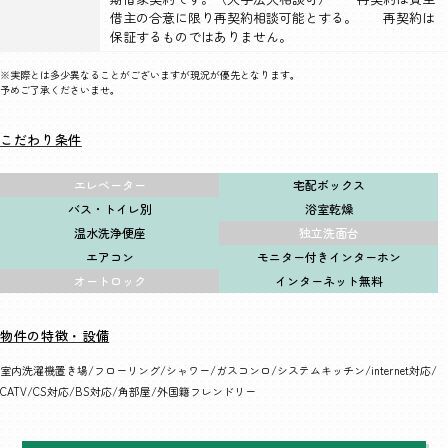
借主の合意に限り再契約相談可能とする。 再契約は
保証するものではありません。
※実際とは多少異なることがございますが現況が優先となります。
予めご了承くださいませ。
こだわり条件
エレベーター
宅配ボックス
バス・トイレ別
浴室乾燥
温水洗浄便座
独立洗面台
エアコン
モニター付きインターホン
オートロック
インターネット無料
物件の特徴・設備
室内洗濯機置き場
フローリング
シャワー
ガスコンロ
システムキッチン
internet対応
CATV
CS対応
BS対応
角部屋
外国籍フレンドリー