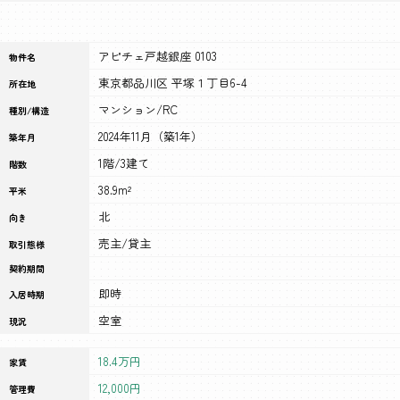
アピチェ戸越銀座 0103
物件名
東京都品川区 平塚１丁目6-4
所在地
マンション/RC
種別/構造
2024年11月（築1年）
築年月
1階/3建て
階数
38.9m²
平米
北
向き
売主/貸主
取引態様
契約期間
即時
入居時期
空室
現況
18.4万円
家賃
12,000円
管理費