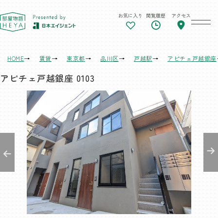
お気に入り
閲覧履歴
アクセス
東京 部屋物語
HOME
賃貸
東京都
品川区
戸越駅
アピチェ戸越銀座
アピチェ戸越銀座 0103