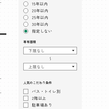
15年以内
20年以内
25年以内
30年以内
指定しない
専有面積
〜
人気のこだわり条件
バス・トイレ別
2階以上
駐車場あり