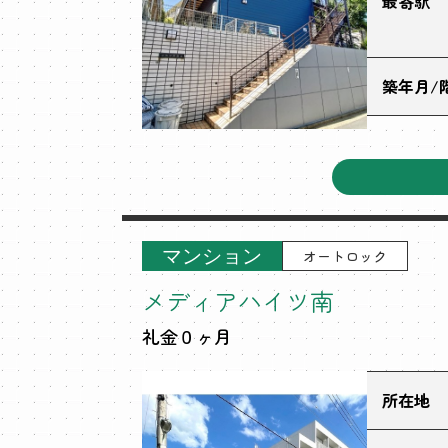
最寄駅
築年月/
マンション
オートロック
メディアハイツ南
礼金０ヶ月
所在地