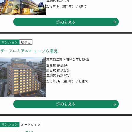
豊洲駅 徒歩19分
2015年1月（築11年） / 7建て
詳細を見る
駅チカ
マンション
ザ・プレミアムキューブＧ潮見
東京都江東区潮見２丁目10-25
潮見駅 徒歩5分
辰巳駅 徒歩23分
豊洲駅 徒歩32分
2019年3月（築7年） / 10建て
詳細を見る
オートロック
マンション