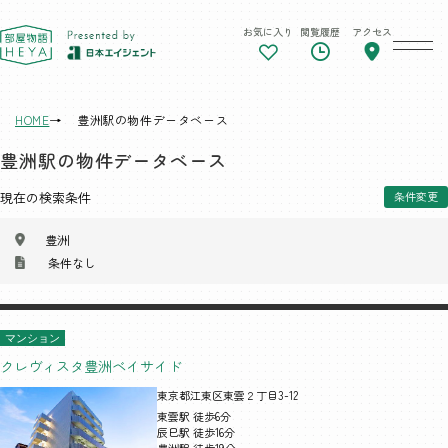
お気に入り
閲覧履歴
アクセス
東京 部屋物語
HOME
豊洲駅の物件データベース
豊洲駅の物件データベース
現在の検索条件
条件変更
豊洲
条件なし
マンション
クレヴィスタ豊洲ベイサイド
東京都江東区東雲２丁目3-12
東雲駅 徒歩6分
辰巳駅 徒歩16分