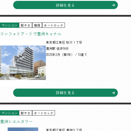
詳細を見る
駅チカ
築浅
オートロック
マンション
コンフォリア・リヴ豊洲キャナル
東京都江東区 枝川１丁目
豊洲駅 徒歩14分
2025年3月（築1年） / 13建て
詳細を見る
駅チカ
オートロック
マンション
豊洲シエルタワー
東京都江東区 豊洲５丁目