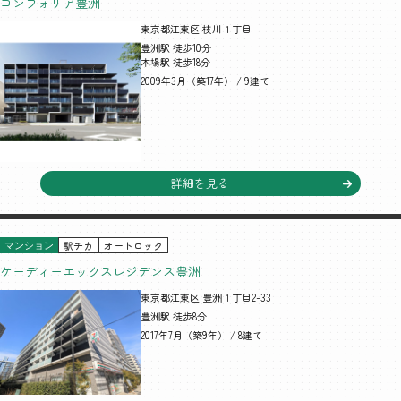
コンフォリア豊洲
東京都江東区 枝川１丁目
豊洲駅 徒歩10分
木場駅 徒歩18分
2009年3月（築17年） / 9建て
詳細を見る
駅チカ
オートロック
マンション
ケーディーエックスレジデンス豊洲
東京都江東区 豊洲１丁目2-33
豊洲駅 徒歩8分
2017年7月（築9年） / 8建て