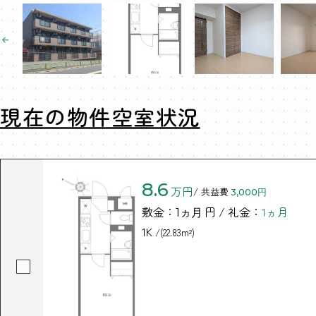
現在の物件空室状況
8.6
万円
/ 共益費
3,000円
敷金：
円 / 礼金：
1ヵ月
1ヵ月
1K
/(22.83m²)