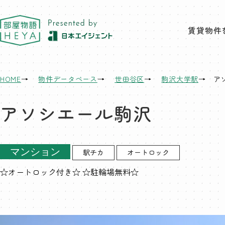
東京 部屋物語
賃貸物件
HOME
物件データベース
世田谷区
駒沢大学駅
ア
アソシエール駒沢
マンション
駅チカ
オートロック
☆オートロック付き☆ ☆駐輪場無料☆