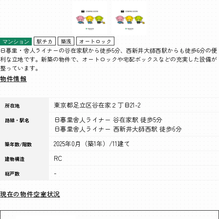
駅チカ
築浅
オートロック
マンション
日暮里・舎人ライナーの谷在家駅から徒歩5分、西新井大師西駅からも徒歩6分の便
利な立地です。新築の物件で、オートロックや宅配ボックスなどの充実した設備が
整っています。
物件情報
東京都足立区谷在家２丁目21-2
所在地
日暮里舎人ライナー 谷在家駅 徒歩5分
路線・駅名
日暮里舎人ライナー 西新井大師西駅 徒歩6分
2025年0月（築1年）/11建て
築年数/階数
RC
建物構造
-
総戸数
現在の物件空室状況