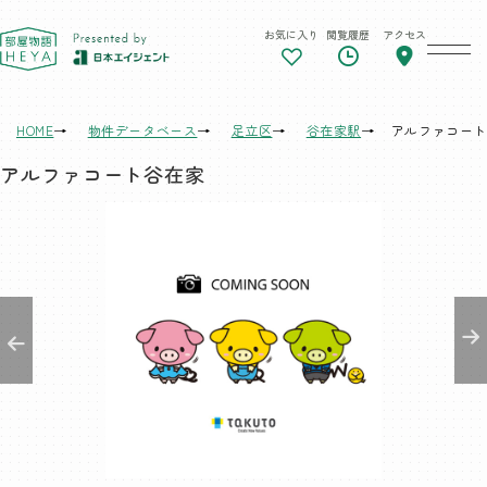
お気に入り
閲覧履歴
アクセス
東京 部屋物語
HOME
物件データベース
足立区
谷在家駅
アルファコート
アルファコート谷在家