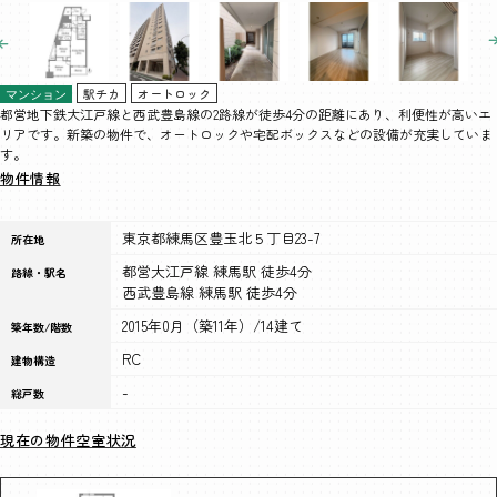
駅チカ
オートロック
マンション
都営地下鉄大江戸線と西武豊島線の2路線が徒歩4分の距離にあり、利便性が高いエ
リアです。新築の物件で、オートロックや宅配ボックスなどの設備が充実していま
す。
物件情報
東京都練馬区豊玉北５丁目23-7
所在地
都営大江戸線 練馬駅 徒歩4分
路線・駅名
西武豊島線 練馬駅 徒歩4分
2015年0月（築11年）/14建て
築年数/階数
RC
建物構造
-
総戸数
現在の物件空室状況