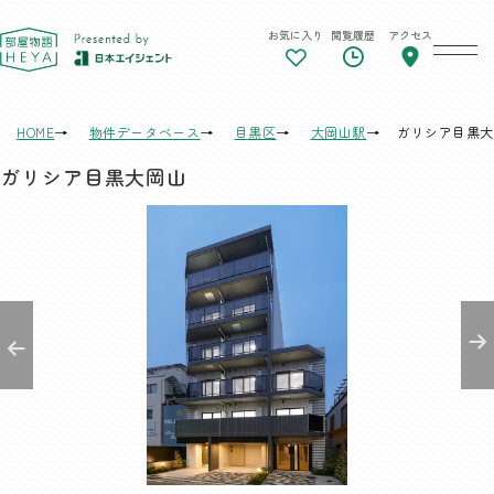
お気に入り
閲覧履歴
アクセス
東京 部屋物語
HOME
物件データベース
目黒区
大岡山駅
ガリシア目黒大
ガリシア目黒大岡山