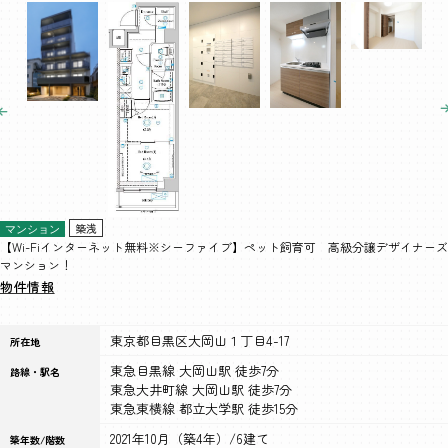
築浅
マンション
【Wi-Fiインターネット無料※シーファイブ】ペット飼育可 高級分譲デザイナーズ
マンション！
物件情報
東京都目黒区大岡山１丁目4-17
所在地
東急目黒線 大岡山駅 徒歩7分
路線・駅名
東急大井町線 大岡山駅 徒歩7分
東急東横線 都立大学駅 徒歩15分
2021年10月（築4年）/6建て
築年数/階数