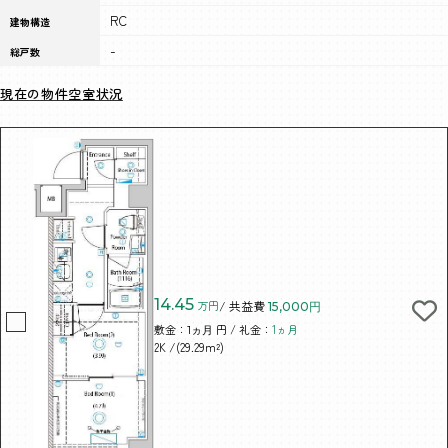
RC
建物構造
-
総戸数
現在の物件空室状況
14.45
万円
/ 共益費
15,000円
敷金：
円 / 礼金：
1ヵ月
1ヵ月
/(29.29m²)
2K