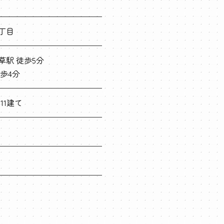
丁目
草駅 徒歩5分
歩4分
11建て