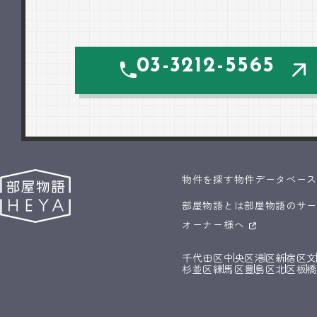
03-3212-5565
物件を探す
物件データベー
部屋物語とは
部屋物語のサ
オーナー様へ
千代田区
中央区
港区
新宿区
杉並区
練馬区
豊島区
北区
板