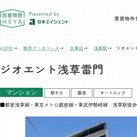
東京 部屋物語
賃貸物件
HOME
物件データベース
台東区
浅草駅
ジオエン
ジオエント浅草雷門
マンション
駅チカ
築浅
オートロック
■都営浅草線・東京メトロ銀座線・東武伊勢崎線 浅草駅徒歩