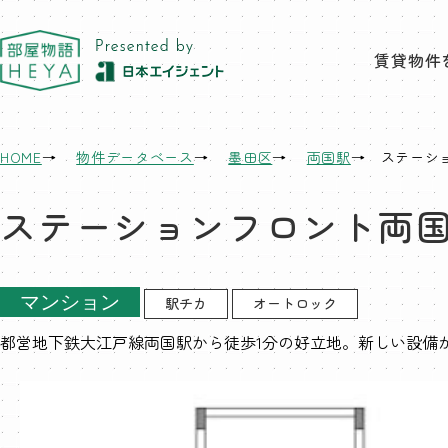
東京 部屋物語
賃貸物件
HOME
物件データベース
墨田区
両国駅
ステーシ
ステーションフロント両
マンション
駅チカ
オートロック
都営地下鉄大江戸線両国駅から徒歩1分の好立地。新しい設備