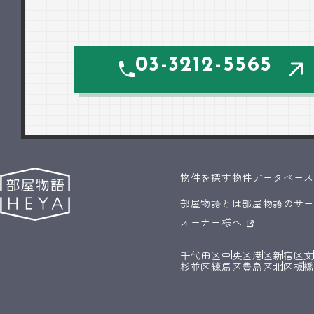
03-3212-5565
物件を探す
物件データベー
部屋物語とは
部屋物語のサ
オーナー様へ
千代田区
中央区
港区
新宿区
杉並区
練馬区
豊島区
北区
板