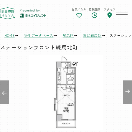
お気に入り
閲覧履歴
アクセス
東京 部屋物語
HOME
物件データベース
練馬区
東武練馬駅
ステーション
ステーションフロント練馬北町