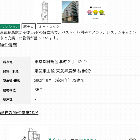
駅チカ
オートロック
マンション
東武練馬駅から徒歩2分の好立地で、バストイレ別やエアコン、システムキッチン
など充実した設備が整っています。
物件情報
東京都練馬区北町２丁目22-12
所在地
東武東上線 東武練馬駅 徒歩2分
路線・駅名
2002年0月（築24年）/9建て
築年数/階数
SRC
建物構造
-
総戸数
現在の物件空室状況
8.4