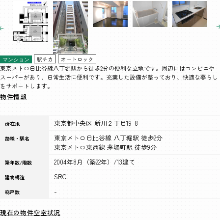
駅チカ
オートロック
マンション
東京メトロ日比谷線八丁堀駅から徒歩2分の便利な立地です。周辺にはコンビニや
スーパーがあり、日常生活に便利です。充実した設備が整っており、快適な暮らし
をサポートします。
物件情報
東京都中央区 新川２丁目19-8
所在地
東京メトロ日比谷線 八丁堀駅 徒歩2分
路線・駅名
東京メトロ東西線 茅場町駅 徒歩9分
2004年8月（築22年）/13建て
築年数/階数
SRC
建物構造
-
総戸数
現在の物件空室状況