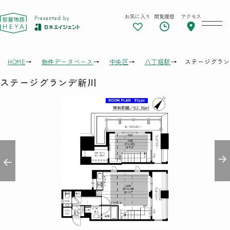
お気に入り
閲覧履歴
アクセス
東京 部屋物語
HOME
物件データベース
中央区
八丁堀駅
ステージグラン
ステージグランデ新川