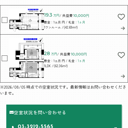
19.3
万円
/ 共益費
10,000円
敷金：
円 / 礼金：
1ヵ月
1ヵ月
/(42.69m²)
1ワンルーム
28
万円
/ 共益費
10,000円
敷金：
円 / 礼金：
1ヵ月
1ヵ月
/(62.36m²)
1LDK
※2026/08/05 時点での空室状況です。最新情報はお問い合わせくださ
いませ。
空室状況を問い合わせる
03-3212-5565