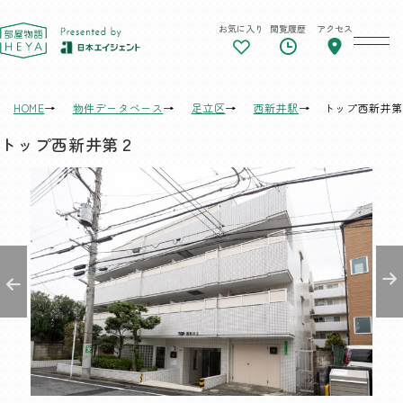
お気に入り
閲覧履歴
アクセス
東京 部屋物語
HOME
物件データベース
足立区
西新井駅
トップ西新井第
トップ西新井第２