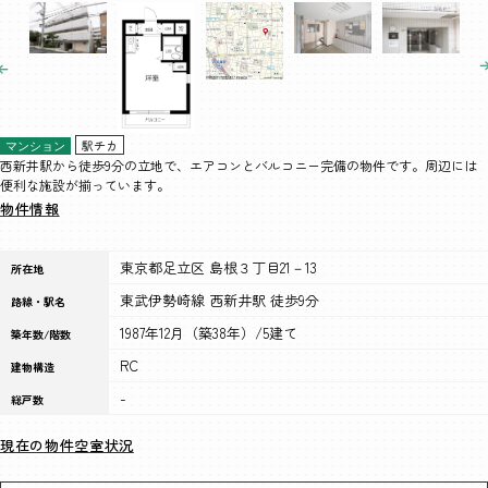
駅チカ
マンション
西新井駅から徒歩9分の立地で、エアコンとバルコニー完備の物件です。周辺には
便利な施設が揃っています。
物件情報
東京都足立区 島根３丁目21－13
所在地
東武伊勢崎線 西新井駅 徒歩9分
路線・駅名
1987年12月（築38年）/5建て
築年数/階数
RC
建物構造
-
総戸数
現在の物件空室状況