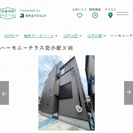
お気に入り
閲覧履歴
アクセス
東京 部屋物語
HOME
物件データベース
江戸川区
江戸川駅
ハーモニーテ
ハーモニーテラス北小岩ⅩⅧ