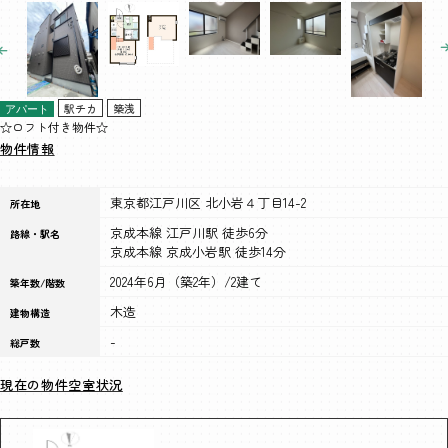
駅チカ
築浅
アパート
☆ロフト付き物件☆
物件情報
東京都江戸川区 北小岩４丁目14-2
所在地
京成本線 江戸川駅 徒歩6分
路線・駅名
京成本線 京成小岩駅 徒歩14分
2024年6月（築2年）/2建て
築年数/階数
木造
建物構造
-
総戸数
現在の物件空室状況