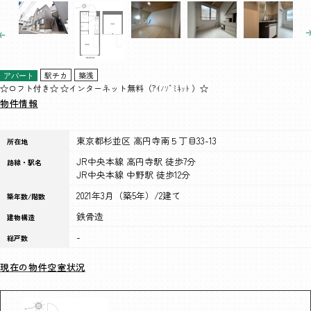
駅チカ
築浅
アパート
☆ロフト付き☆ ☆インターネット無料（ｱｲﾉｿﾞﾐﾈｯﾄ ）☆
物件情報
東京都杉並区 高円寺南５丁目33-13
所在地
JR中央本線 高円寺駅 徒歩7分
路線・駅名
JR中央本線 中野駅 徒歩12分
2021年3月（築5年）/2建て
築年数/階数
鉄骨造
建物構造
-
総戸数
現在の物件空室状況