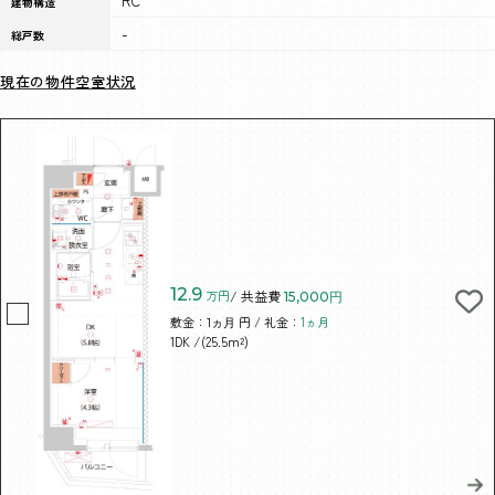
RC
建物構造
-
総戸数
現在の物件空室状況
12.9
万円
/ 共益費
15,000円
敷金：
円 / 礼金：
1ヵ月
1ヵ月
/(25.5m²)
1DK