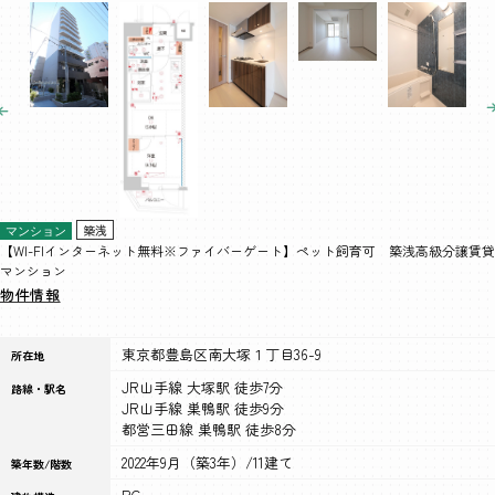
築浅
マンション
【WI-FIインターネット無料※ファイバーゲート】ペット飼育可 築浅高級分譲賃貸
マンション
物件情報
東京都豊島区南大塚１丁目36-9
所在地
JR山手線 大塚駅 徒歩7分
路線・駅名
JR山手線 巣鴨駅 徒歩9分
都営三田線 巣鴨駅 徒歩8分
2022年9月（築3年）/11建て
築年数/階数