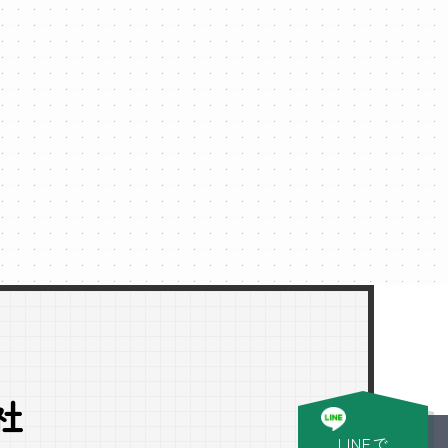
社
LINEで