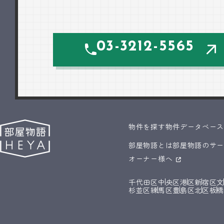
03-3212-5565
物件を探す
物件データベー
部屋物語とは
部屋物語のサ
オーナー様へ
千代田区
中央区
港区
新宿区
杉並区
練馬区
豊島区
北区
板