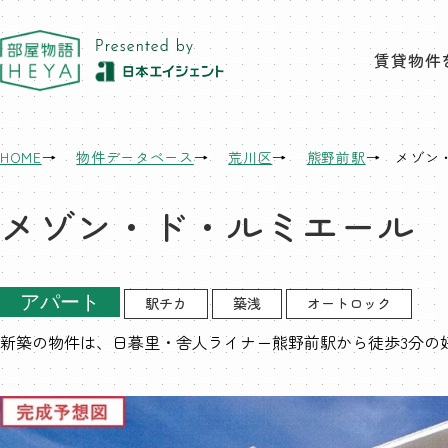
東京 部屋物語
賃貸物件
HOME
物件データベース
荒川区
熊野前駅
メゾン
メゾン・ド・ルミエール
アパート
駅チカ
築浅
オートロック
新築の物件は、日暮里・舎人ライナー熊野前駅から徒歩3分の