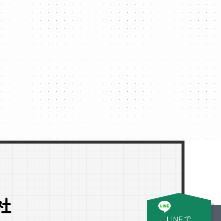
社
LINEで