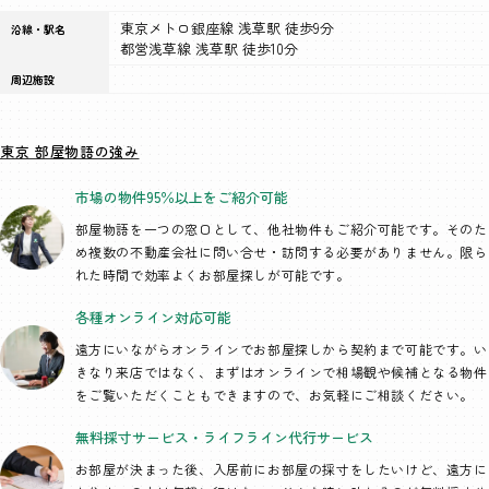
東京メトロ銀座線 浅草駅 徒歩9分
沿線・駅名
都営浅草線 浅草駅 徒歩10分
周辺施設
東京 部屋物語の強み
市場の物件95％以上を
ご紹介可能
部屋物語を一つの窓口として、
他社物件もご紹介可能です。そのた
め複数の不動産会社に問い合せ・訪問する必要がありません。限ら
れた時間で効率よくお部屋探しが可能です。
各種オンライン
対応可能
遠方にいながらオンラインでお部屋探しから契約まで可能です。い
きなり来店ではなく、まずはオンラインで相場観や候補となる物件
をご覧いただくこともできますので、お気軽にご相談ください。
無料採寸サービス・
ライフライン代行
サービス
お部屋が決まった後、入居前にお部屋の採寸をしたいけど、遠方に