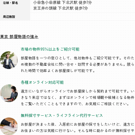
小田急小田原線 下北沢駅 徒歩7分
沿線・駅名
京王井の頭線 下北沢駅 徒歩7分
周辺施設
東京 部屋物語の強み
市場の物件95％以上を
ご紹介可能
部屋物語を一つの窓口として、
他社物件もご紹介可能です。そのた
め複数の不動産会社に問い合せ・訪問する必要がありません。限ら
れた時間で効率よくお部屋探しが可能です。
各種オンライン
対応可能
遠方にいながらオンラインでお部屋探しから契約まで可能です。い
きなり来店ではなく、まずはオンラインで相場観や候補となる物件
をご覧いただくこともできますので、お気軽にご相談ください。
無料採寸サービス・
ライフライン代行
サービス
お部屋が決まった後、入居前にお部屋の採寸をしたいけど、遠方に
お住まいの方は気軽に行けない。そんな時に助かるのが無料採寸サ