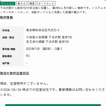
駅チカ
築浅
オートロック
マンション
下北沢駅から徒歩7分の好立地に位置し、築2年6ヵ月の新しい物件です。システムキ
ッチンやオートロック、宅配ボックスなど充実した設備が魅力です。
物件情報
東京都世田谷区代沢23-6
所在地
小田急小田原線 下北沢駅 徒歩7分
路線・駅名
京王井の頭線 下北沢駅 徒歩7分
2023年11月（築2年）/3建て
築年数/階数
RC
建物構造
-
総戸数
現在の物件空室状況
現在、空室物件がございません。
※2026/08/06 時点での空室状況です。最新情報はお問い合わせくださ
いませ。