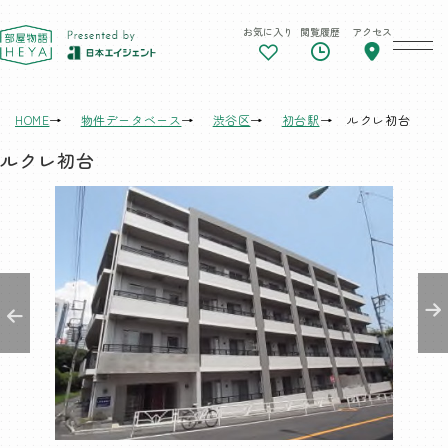
お気に入り
閲覧履歴
アクセス
東京 部屋物語
HOME
物件データベース
渋谷区
初台駅
ルクレ初台
ルクレ初台