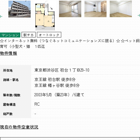
駅チカ
オートロック
マンション
☆インターネット無料（つなぐネットコミュニケーションズに限る）☆ ☆ペット飼
育可（小型犬・猫 １匹迄
物件情報
東京都渋谷区 初台１丁目29-10
所在地
京王線 初台駅 徒歩8分
路線・駅名
京王線 幡ヶ谷駅 徒歩8分
2003年5月（築23年）/6建て
築年数/階数
RC
建物構造
-
総戸数
現在の物件空室状況