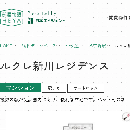
東京 部屋物語
賃貸物件
HOME
物件データベース
中央区
八丁堀駅
ルクレ
ルクレ新川レジデンス
マンション
駅チカ
オートロック
複数の駅が徒歩圏内にあり、便利な立地です。ペット可の新し