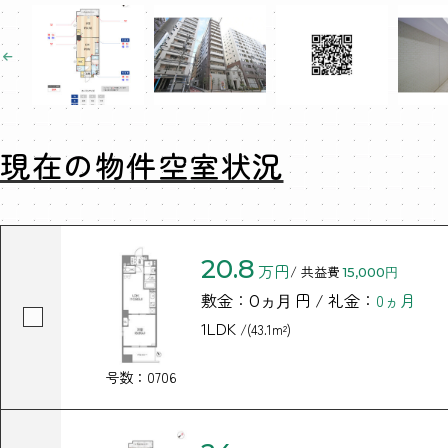
現在の物件空室状況
20.8
万円
/ 共益費
15,000円
敷金：
円 / 礼金：
0ヵ月
0ヵ月
1LDK
/(43.1m²)
号数：0706