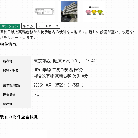
駅チカ
オートロック
マンション
五反田駅と高輪台駅から徒歩圏内の便利な立地です。新しい設備が整い、快適な生
活をサポートします。
物件情報
東京都品川区東五反田３丁目16-40
所在地
JR山手線 五反田駅 徒歩9分
路線・駅名
都営浅草線 高輪台駅 徒歩10分
2006年0月（築20年）/5建て
築年数/階数
RC
建物構造
-
総戸数
現在の物件空室状況