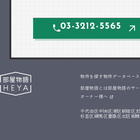
03-3212-5565
物件を探す
物件データベー
部屋物語とは
部屋物語のサ
オーナー様へ
千代田区
中央区
港区
新宿区
杉並区
練馬区
豊島区
北区
板