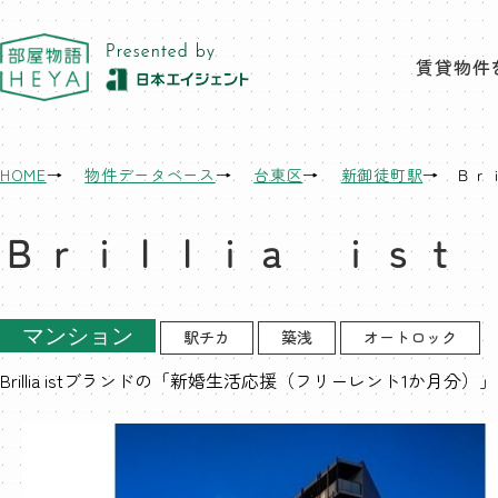
東京 部屋物語
賃貸物件
HOME
物件データベース
台東区
新御徒町駅
Ｂｒ
Ｂｒｉｌｌｉａ ｉｓｔ
マンション
駅チカ
築浅
オートロック
Brillia istブランドの「新婚生活応援（フリーレント1か月分）