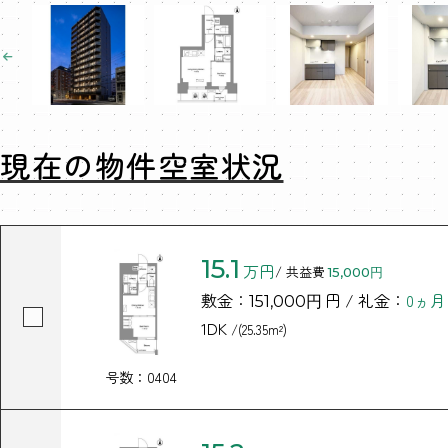
現在の物件空室状況
15.1
万円
/ 共益費
15,000円
敷金：
円 / 礼金：
0ヵ月
151,000円
1DK
/(25.35m²)
号数：0404