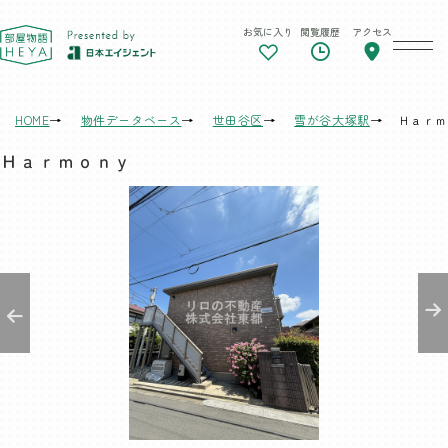
お気に入り
閲覧履歴
アクセス
東京 部屋物語
HOME
物件データベース
世田谷区
雪が谷大塚駅
Ｈａｒｍ
Ｈａｒｍｏｎｙ