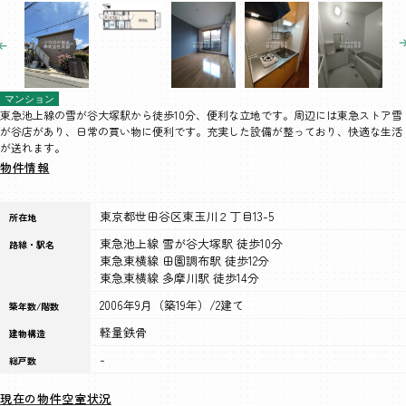
マンション
東急池上線の雪が谷大塚駅から徒歩10分、便利な立地です。周辺には東急ストア雪
が谷店があり、日常の買い物に便利です。充実した設備が整っており、快適な生活
が送れます。
物件情報
東京都世田谷区東玉川２丁目13-5
所在地
東急池上線 雪が谷大塚駅 徒歩10分
路線・駅名
東急東横線 田園調布駅 徒歩12分
東急東横線 多摩川駅 徒歩14分
2006年9月（築19年）/2建て
築年数/階数
軽量鉄骨
建物構造
-
総戸数
現在の物件空室状況