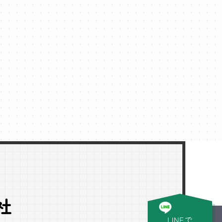
社
LINEで