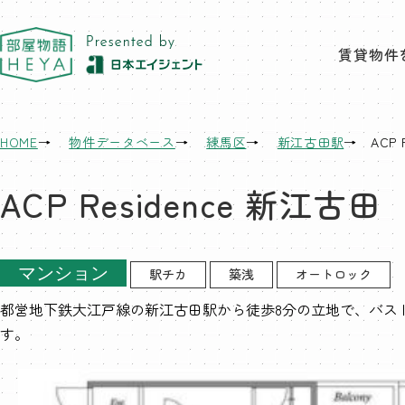
東京 部屋物語
賃貸物件
HOME
物件データベース
練馬区
新江古田駅
ACP 
ACP Residence 新江古田
マンション
駅チカ
築浅
オートロック
都営地下鉄大江戸線の新江古田駅から徒歩8分の立地で、バス
す。