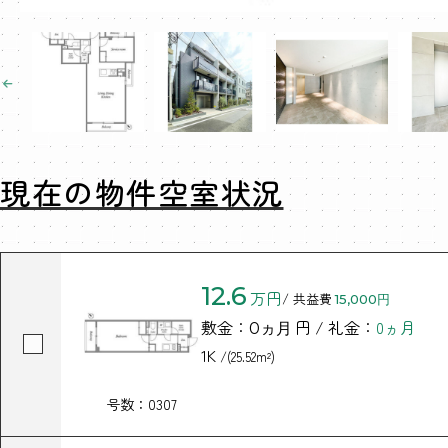
現在の物件空室状況
12.6
万円
/ 共益費
15,000円
敷金：
円 / 礼金：
0ヵ月
0ヵ月
1K
/(25.52m²)
号数：0307