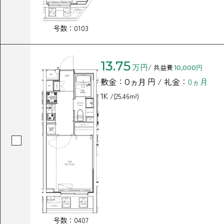
号数：0103
13.75
万円
/ 共益費
10,000円
敷金：
円 / 礼金：
0ヵ月
0ヵ月
1K
/(25.46m²)
号数：0407