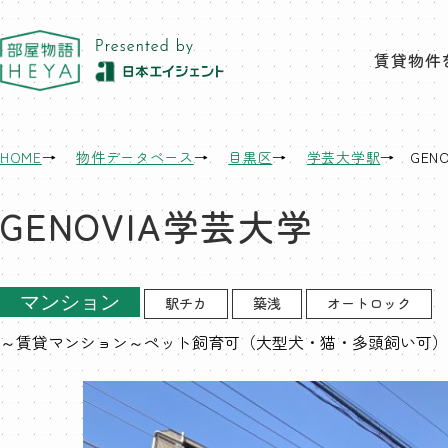
東京 部屋物語
賃貸物件
HOME
物件データベース
目黒区
学芸大学駅
GEN
GENOVIA学芸大学
マンション
駅チカ
築浅
オートロック
～賃貸マンション～ペット飼育可（大型犬・猫・多頭飼い可）