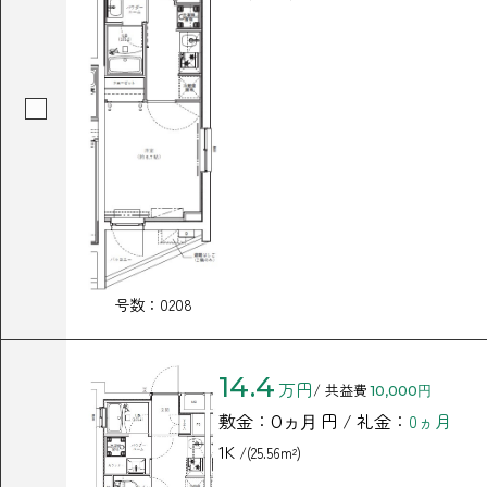
号数：0208
14.4
万円
/ 共益費
10,000円
敷金：
円 / 礼金：
0ヵ月
0ヵ月
1K
/(25.56m²)