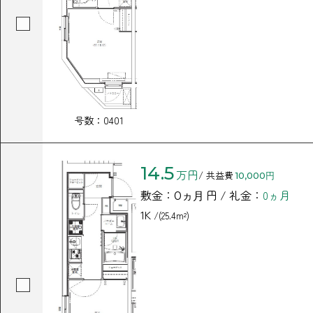
号数：0401
14.5
万円
/ 共益費
10,000円
敷金：
円 / 礼金：
0ヵ月
0ヵ月
1K
/(25.4m²)