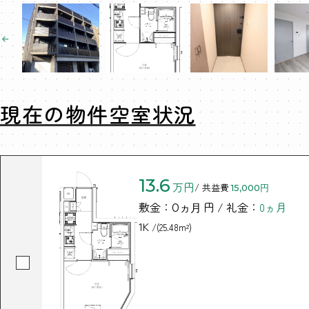
現在の物件空室状況
13.6
万円
/ 共益費
15,000円
敷金：
円 / 礼金：
0ヵ月
0ヵ月
1K
/(25.48m²)