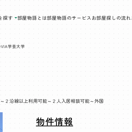
を探す
部屋物語とは
部屋物語のサービス
お部屋探しの流れ
OVIA学芸大学
～２沿線以上利用可能～２人入居相談可能～外国
物件情報