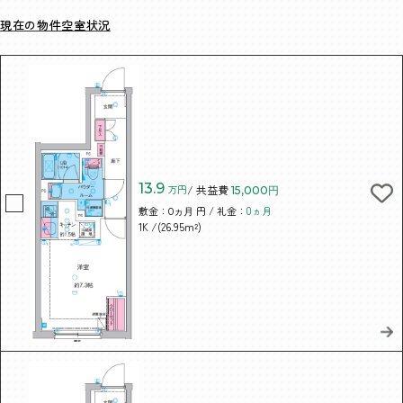
現在の物件空室状況
13.9
万円
/ 共益費
15,000円
敷金：
円 / 礼金：
0ヵ月
0ヵ月
/(26.95m²)
1K