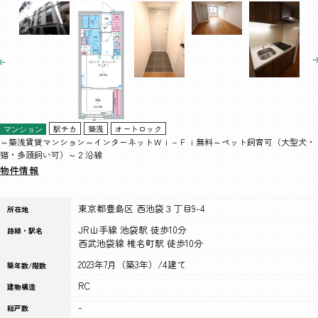
駅チカ
築浅
オートロック
マンション
～築浅賃貸マンション～インターネットＷｉ－Ｆｉ無料～ペット飼育可（大型犬・
猫・多頭飼い可）～２沿線
物件情報
東京都豊島区 西池袋３丁目9-4
所在地
JR山手線 池袋駅 徒歩10分
路線・駅名
西武池袋線 椎名町駅 徒歩10分
2023年7月（築3年）/4建て
築年数/階数
RC
建物構造
-
総戸数