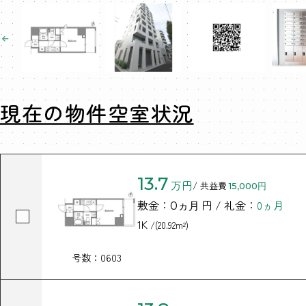
現在の物件空室状況
13.7
万円
/ 共益費
15,000円
敷金：
円 / 礼金：
0ヵ月
0ヵ月
1K
/(20.92m²)
号数：0603