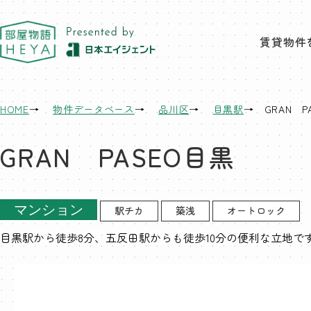
東京 部屋物語
賃貸物件
HOME
物件データベース
品川区
目黒駅
GRAN P
GRAN PASEO目黒
マンション
駅チカ
築浅
オートロック
目黒駅から徒歩8分、五反田駅からも徒歩10分の便利な立地