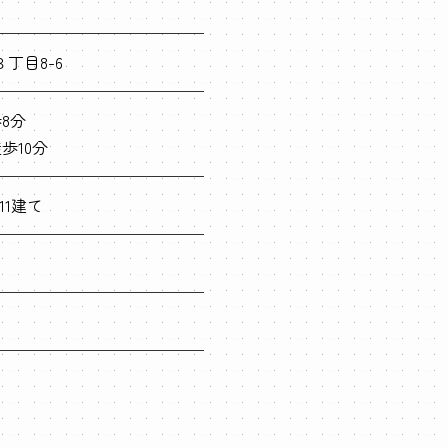
丁目8-6
歩8分
歩10分
11建て