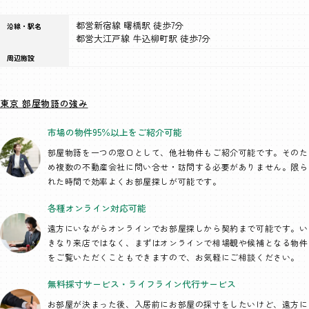
都営新宿線 曙橋駅 徒歩7分
沿線・駅名
都営大江戸線 牛込柳町駅 徒歩7分
周辺施設
東京 部屋物語の強み
市場の物件95％以上を
ご紹介可能
部屋物語を一つの窓口として、
他社物件もご紹介可能です。そのた
め複数の不動産会社に問い合せ・訪問する必要がありません。限ら
れた時間で効率よくお部屋探しが可能です。
各種オンライン
対応可能
遠方にいながらオンラインでお部屋探しから契約まで可能です。い
きなり来店ではなく、まずはオンラインで相場観や候補となる物件
をご覧いただくこともできますので、お気軽にご相談ください。
無料採寸サービス・
ライフライン代行
サービス
お部屋が決まった後、入居前にお部屋の採寸をしたいけど、遠方に