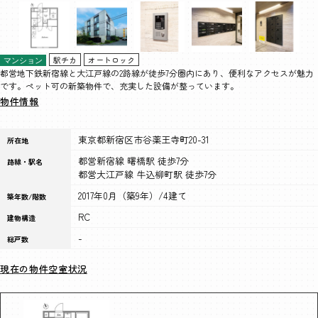
駅チカ
オートロック
マンション
都営地下鉄新宿線と大江戸線の2路線が徒歩7分圏内にあり、便利なアクセスが魅力
です。ペット可の新築物件で、充実した設備が整っています。
物件情報
東京都新宿区市谷薬王寺町20-31
所在地
都営新宿線 曙橋駅 徒歩7分
路線・駅名
都営大江戸線 牛込柳町駅 徒歩7分
2017年0月（築9年）/4建て
築年数/階数
RC
建物構造
-
総戸数
現在の物件空室状況