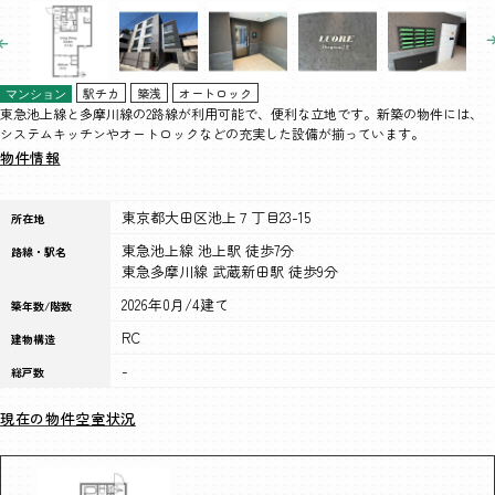
駅チカ
築浅
オートロック
マンション
東急池上線と多摩川線の2路線が利用可能で、便利な立地です。新築の物件には、
システムキッチンやオートロックなどの充実した設備が揃っています。
物件情報
東京都大田区池上７丁目23-15
所在地
東急池上線 池上駅 徒歩7分
路線・駅名
東急多摩川線 武蔵新田駅 徒歩9分
2026年0月/4建て
築年数/階数
RC
建物構造
-
総戸数
現在の物件空室状況