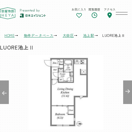
お気に入り
閲覧履歴
アクセス
東京 部屋物語
HOME
物件データベース
大田区
池上駅
LUORE池上Ⅱ
LUORE池上Ⅱ