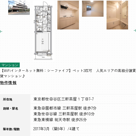
マンション
【WiFiインターネット無料：シーファイブ】ペット2匹可 人気エリアの高級分譲賃
貸マンション♪
物件情報
東京都世田谷区三軒茶屋１丁目7-7
所在地
東急田園都市線 三軒茶屋駅 徒歩7分
路線・駅名
東急世田谷線 三軒茶屋駅 徒歩10分
東急東横線 祐天寺駅 徒歩26分
2017年3月（築9年）/4建て
築年数/階数