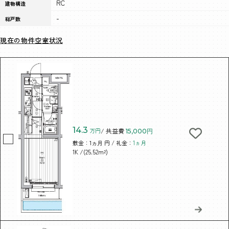
RC
建物構造
-
総戸数
現在の物件空室状況
14.3
万円
/ 共益費
15,000円
敷金：
円 / 礼金：
1ヵ月
1ヵ月
/(25.52m²)
1K