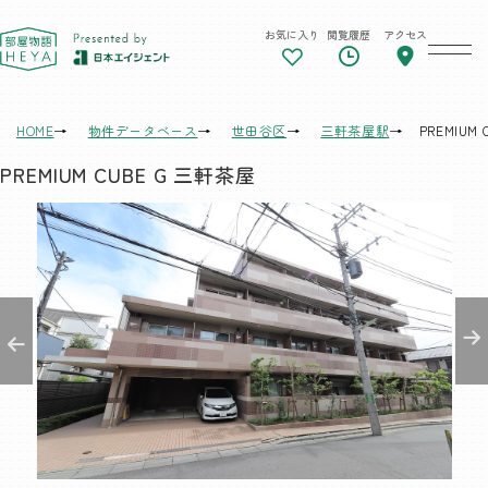
お気に入り
閲覧履歴
アクセス
東京 部屋物語
HOME
物件データベース
世田谷区
三軒茶屋駅
PREMIUM
PREMIUM CUBE G 三軒茶屋