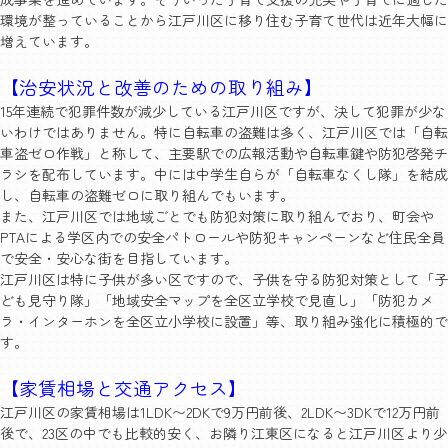
環境が整っていることから江戸川区に移り住む子育て世代は近年大幅に
増えています。
【治安状況と改善のための取り組み】
15年連続で犯罪件数が減少している江戸川区ですが、決して犯罪が少な
いわけではありません。特に自転車の盗難は多く、江戸川区では「自転
車盗ゼロ作戦」と称して、主要駅での広報活動や自転車鍵や防犯啓発チ
ラシを配布しています。中には中学生自らが「自転車なくし隊」を結成
し、自転車の盗難ゼロに取り組んでもいます。
また、江戸川区では地域ごとでも防犯対策に取り組んでおり、町会や
PTAによる学区内での安全パトロールや防犯キャンペーンなど住民全員
で安全・安心な街を目指しています。
江戸川区は特に子供が多い区ですので、子供を守る防犯対策として「子
ども見守り隊」「地域安全マップを全区立学校で見直し」「防犯カメ
ラ・インターホンを全区立小学校に設置」等、取り組み強化に積極的で
す。
【家賃相場と交通アクセス】
江戸川区の家賃相場は1LDK〜2DKで9万円前後、2LDK〜3DKで12万円前
後で、23区の中でも比較的安く、お隣り江東区になると江戸川区より少