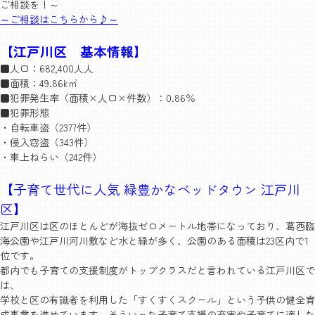
ご相談を！～
～ご相談はこちらから♪～
【江戸川区 基本情報】
■人口：682,400人人
■面積：49.86k㎡
■犯罪発生率（面積×人口×件数）：0.86％
■犯罪形態
・自転車盗（2377件）
・侵入窃盗（343件）
・車上ねらい（242件）
【子育て世代に人気 緑豊かなベッドタウン 江戸川
区】
江戸川区は区のほとんどが海抜ゼロメートル地帯になっており、葛西臨
海公園や江戸川河川敷など水と緑が多く、公園のある面積は23区内で1
位です。
都内でも子育ての支援制度がトップクラスだと言われている江戸川区で
は、
学校と区の有識者を利用した「すくすくスクール」という子供の健全育
成事業を進めています。そういった子育て支援の充実や子育てに適した