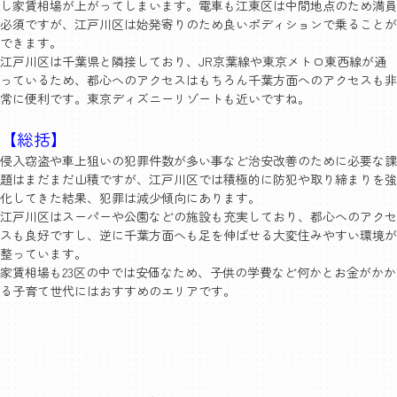
し家賃相場が上がってしまいます。電車も江東区は中間地点のため満員
必須ですが、江戸川区は始発寄りのため良いポディションで乗ることが
できます。
江戸川区は千葉県と隣接しており、JR京葉線や東京メトロ東西線が通
っているため、都心へのアクセスはもちろん千葉方面へのアクセスも非
常に便利です。東京ディズニーリゾートも近いですね。
【総括】
侵入窃盗や車上狙いの犯罪件数が多い事など治安改善のために必要な課
題はまだまだ山積ですが、江戸川区では積極的に防犯や取り締まりを強
化してきた結果、犯罪は減少傾向にあります。
江戸川区はスーパーや公園などの施設も充実しており、都心へのアクセ
スも良好ですし、逆に千葉方面へも足を伸ばせる大変住みやすい環境が
整っています。
家賃相場も23区の中では安価なため、子供の学費など何かとお金がかか
る子育て世代にはおすすめのエリアです。