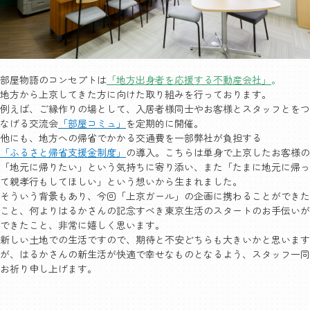
部屋物語のコンセプトは
「地方出身者を応援する不動産会社」
。
地方から上京してきた方に向けた取り組みを行っております。
例えば、ご縁作りの場として、入居者様同士やお客様とスタッフとをつ
なげる交流会
「部屋コミュ」
を定期的に開催。
他にも、地方への帰省でかかる交通費を一部弊社が負担する
「ふるさと帰省支援金制度」
の導入。こちらは単身で上京したお客様の
「地元に帰りたい」という気持ちに寄り添い、また「たまに地元に帰っ
て親孝行もしてほしい」という想いから生まれました。
そういう背景もあり、今回「上京ガール」の企画に携わることができた
こと、何よりはるかさんの記念すべき東京生活のスタートのお手伝いが
できたこと、非常に嬉しく思います。
新しい土地での生活ですので、期待と不安どちらも大きいかと思います
が、はるかさんの新生活が快適で幸せなものとなるよう、スタッフ一同
お祈り申し上げます。