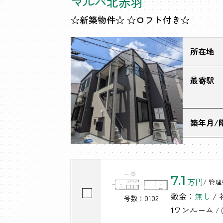
マルバ北赤羽
☆新築物件☆ ☆ロフト付き☆
所在地
最寄駅
築年月/
7.1
万円
/ 管理
敷金：
無し
/
号数：0102
1ワンルーム
/ (