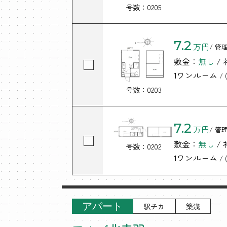
号数：0205
7.2
万円
/ 管
敷金：
無し
/
1ワンルーム
/ (
号数：0203
7.2
万円
/ 管
敷金：
無し
/
号数：0202
1ワンルーム
/ (
アパート
駅チカ
築浅