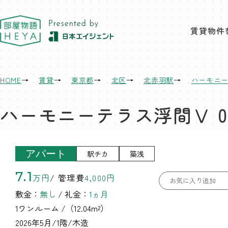
東京 部屋物語
賃貸物件
HOME
賃貸
東京都
北区
北赤羽駅
ハーモニ
ハーモニーテラス浮間Ⅴ 01
アパート
駅チカ
築浅
7.1
万円
/ 管理費
4,000円
お気に入り追加
敷金：
無し
/ 礼金：
1ヵ月
1ワンルーム
/（12.04m²）
2026年5月/1階/木造