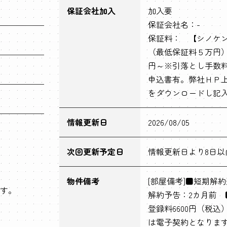
保証会社加入
加入要
保証会社名：-
保証料： 【シノケ
（最低保証料５万円
円～※引落とし手数
申込書有。弊社ＨＰ
をダウンロードし記
情報更新日
2026/08/05
次回更新予定日
情報更新日より8日以
物件備考
[部屋備考]■短期解
す。
解約予告：2カ月前
登録料6600円（税
は電子契約となりま