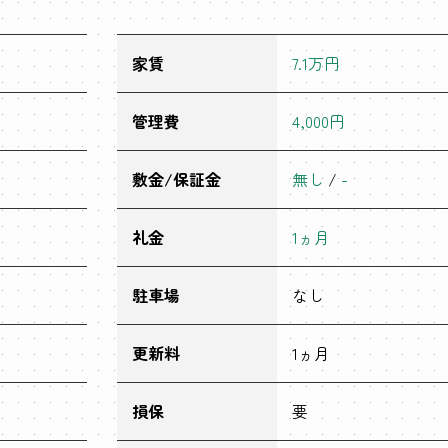
家賃
7.1万円
管理費
4,000円
敷金/保証金
無し
/
-
礼金
1ヵ月
駐車場
なし
更新料
1ヵ月
損保
要