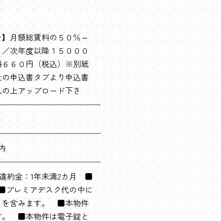
ン】月額総賃料の５０％～
）／次年度以降１５０００
料６６０円（税込）※別紙
上の申込書タブより申込書
入の上アップロード下さ
内
約違約金：1年未満2カ月 ■
 ■プレミアデスク代の中に
込）を含みます。 ■本物件
す。 ■本物件は電子錠と