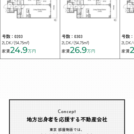
号数：0203
号数：0303
号数：0
2LDK/(54.75m²)
2LDK/(54.75m²)
2LDK/(
24.9
26.9
家賃
万円
家賃
万円
家賃
Concept
地方出身者を応援する不動産会社
東京 部屋物語では、