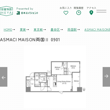
お気に入り
閲覧履歴
アクセス
東京 部屋物語
HOME
賃貸
東京都
墨田区
両国駅
ASMACI MAISO
ASMACI MAISON両国Ⅱ 0901