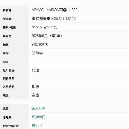
ASMACI MAISON両国Ⅱ 0901
物件名
東京都墨田区緑３丁目2-10
所在地
マンション/RC
種別/構造
2025年0月（築1年）
築年月
9階/9建て
階数
52.78m²
平米
-
向き
代理
取引態様
契約期間
即時
入居時期
空室
現況
26.4万円
家賃
15,000円
管理費
無し
/
-
敷金/保証金