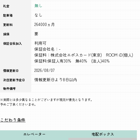
無し
礼金
なし
駐車場
264000ヵ月
更新料
要
損保
利用可
保証会社加入
保証会社名：-
保証料：株式会社エポスカード(東京) ROOM iD(個人)
保証料:保証人有30% 無40% (法人)40%
2026/08/07
情報更新日
情報更新日より8日以内
次回更新予定日
物件備考
※実際とは多少異なることがございますが現況が優先となります。
予めご了承くださいませ。
こだわり条件
エレベーター
宅配ボックス