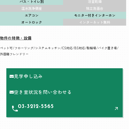
バス・トイレ別
浴室乾燥
温水洗浄便座
独立洗面台
エアコン
モニター付きインターホン
オートロック
インターネット無料
物件の特徴・設備
ペット可
フローリング
システムキッチン
CS対応
BS対応
駐輪場
バイク置き場
外国籍フレンドリー
見学申し込み
空き室状況を問い合わせる
03-3212-5565