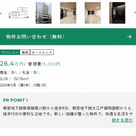
物件お問い合わせ（無料）
築浅
オートロック
マンション
26.4
万円
/ 管理費
15,000円
敷金：
無し
/ 礼金：
無し
2LDK
/（52.78m²）
2025年0月（築1年）/9階/RC
PR POINT !
都営地下鉄新宿線菊川駅から徒歩8分、都営地下鉄大江戸線両国駅からも
徒歩10分の便利な立地です。新しい設備が整った物件で、快適な生活をサ
ポートします。
続きを読む