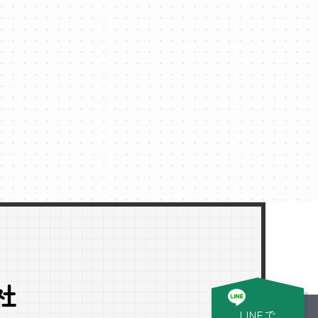
社
LINEで