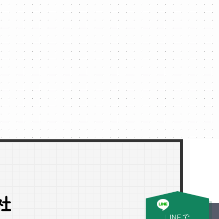
社
LINEで