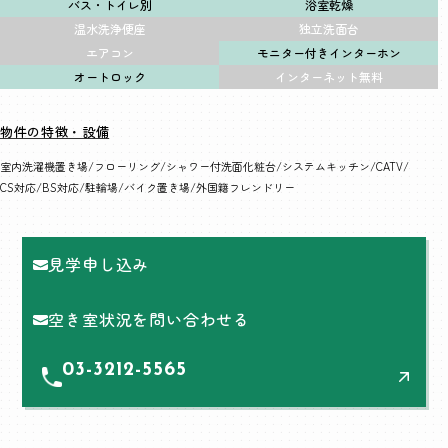
バス・トイレ別
浴室乾燥
温水洗浄便座
独立洗面台
エアコン
モニター付きインターホン
オートロック
インターネット無料
物件の特徴・設備
室内洗濯機置き場
フローリング
シャワー付洗面化粧台
システムキッチン
CATV
CS対応
BS対応
駐輪場
バイク置き場
外国籍フレンドリー
見学申し込み
空き室状況を問い合わせる
03-3212-5565