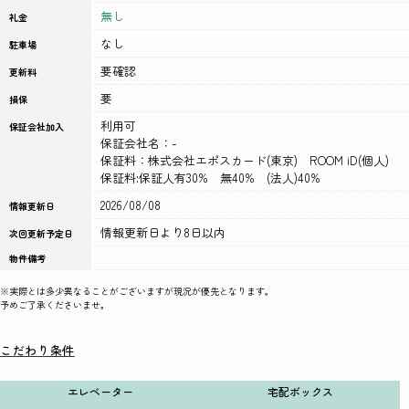
無し
礼金
なし
駐車場
要確認
更新料
要
損保
利用可
保証会社加入
保証会社名：-
保証料：株式会社エポスカード(東京) ROOM iD(個人)
保証料:保証人有30% 無40% (法人)40%
2026/08/08
情報更新日
情報更新日より8日以内
次回更新予定日
物件備考
※実際とは多少異なることがございますが現況が優先となります。
予めご了承くださいませ。
こだわり条件
エレベーター
宅配ボックス