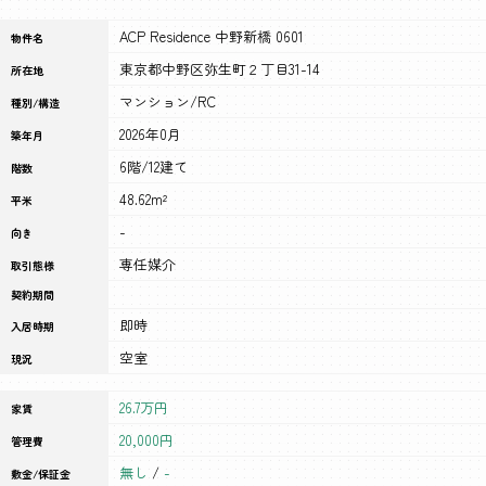
ACP Residence 中野新橋 0601
物件名
東京都中野区弥生町２丁目31-14
所在地
マンション/RC
種別/構造
2026年0月
築年月
6階/12建て
階数
48.62m²
平米
-
向き
専任媒介
取引態様
契約期間
即時
入居時期
空室
現況
26.7万円
家賃
20,000円
管理費
無し
/
-
敷金/保証金