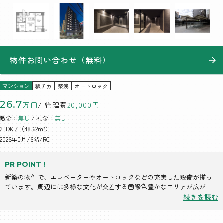
物件お問い合わせ（無料）
駅チカ
築浅
オートロック
マンション
26.7
万円
/ 管理費
20,000円
敷金：
無し
/ 礼金：
無し
2LDK
/（48.62m²）
2026年0月/6階/RC
PR POINT !
新築の物件で、エレベーターやオートロックなどの充実した設備が揃っ
ています。周辺には多様な文化が交差する国際色豊かなエリアが広が
り、便利な生活が楽しめます。
続きを読む