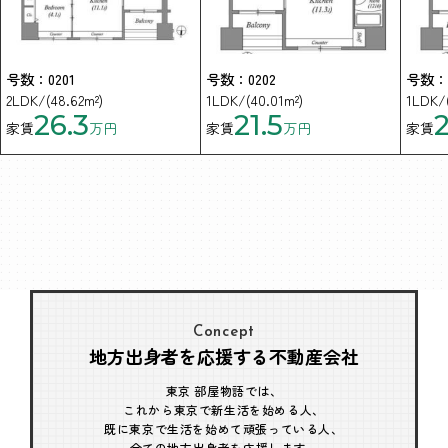
号数：0201
号数：0202
号数：0
2LDK/(48.62m²)
1LDK/(40.01m²)
1LDK/(
26.3
21.5
2
家賃
万円
家賃
万円
家賃
Concept
地方出身者を応援する不動産会社
東京 部屋物語では、
これから東京で新生活を始める人、
既に東京で生活を始めて頑張っている人、
全ての地方出身者を応援します。