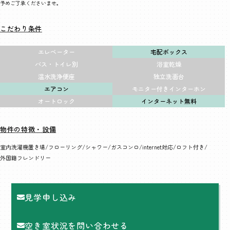
予めご了承くださいませ。
こだわり条件
エレベーター
宅配ボックス
バス・トイレ別
浴室乾燥
温水洗浄便座
独立洗面台
エアコン
モニター付きインターホン
オートロック
インターネット無料
物件の特徴・設備
室内洗濯機置き場
フローリング
シャワー
ガスコンロ
internet対応
ロフト付き
外国籍フレンドリー
見学申し込み
空き室状況を問い合わせる