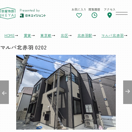
お気に入り
閲覧履歴
アクセス
東京 部屋物語
HOME
賃貸
東京都
北区
北赤羽駅
マルバ北赤羽
マルバ北赤羽 0202