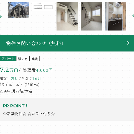
物件お問い合わせ（無料）
駅チカ
築浅
アパート
7.2
万円
/ 管理費
4,000円
敷金：
無し
/ 礼金：
1ヵ月
1ワンルーム
/（12.01m²）
2026年5月/2階/木造
PR POINT !
☆新築物件☆ ☆ロフト付き☆