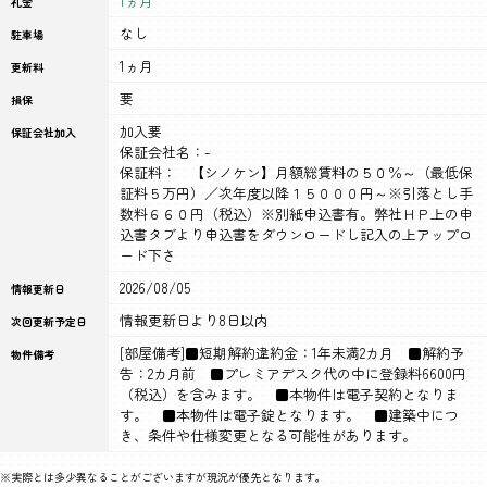
1ヵ月
礼金
なし
駐車場
1ヵ月
更新料
要
損保
加入要
保証会社加入
保証会社名：-
保証料： 【シノケン】月額総賃料の５０％～（最低保
証料５万円）／次年度以降１５０００円～※引落とし手
数料６６０円（税込）※別紙申込書有。弊社ＨＰ上の申
込書タブより申込書をダウンロードし記入の上アップロ
ード下さ
2026/08/05
情報更新日
情報更新日より8日以内
次回更新予定日
[部屋備考]■短期解約違約金：1年未満2カ月 ■解約予
物件備考
告：2カ月前 ■プレミアデスク代の中に登録料6600円
（税込）を含みます。 ■本物件は電子契約となりま
す。 ■本物件は電子錠となります。 ■建築中につ
き、条件や仕様変更となる可能性があります。
※実際とは多少異なることがございますが現況が優先となります。