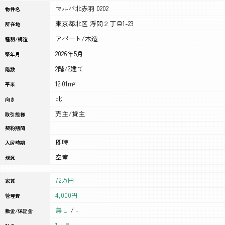
マルバ北赤羽 0202
物件名
東京都北区 浮間２丁目1-23
所在地
アパート/木造
種別/構造
2026年5月
築年月
2階/2建て
階数
12.01m²
平米
北
向き
売主/貸主
取引態様
契約期間
即時
入居時期
空室
現況
7.2万円
家賃
4,000円
管理費
無し
/
-
敷金/保証金