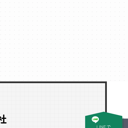
社
LINEで