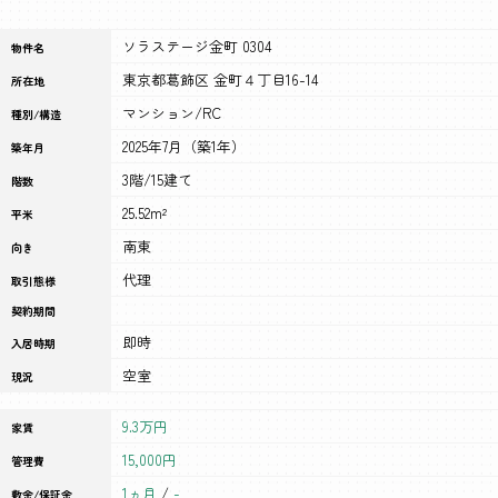
ソラステージ金町 0304
物件名
東京都葛飾区 金町４丁目16-14
所在地
マンション/RC
種別/構造
2025年7月（築1年）
築年月
3階/15建て
階数
25.52m²
平米
南東
向き
代理
取引態様
契約期間
即時
入居時期
空室
現況
9.3万円
家賃
15,000円
管理費
1ヵ月
/
-
敷金/保証金