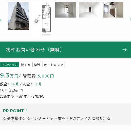
物件お問い合わせ（無料）
駅チカ
築浅
オートロック
マンション
9.3
万円
/ 管理費
15,000円
敷金：
1ヵ月
/ 礼金：
1ヵ月
1K
/（25.52m²）
2025年7月（築1年）/3階/RC
PR POINT !
☆築浅物件☆ ☆インターネット無料（ギガプライズに限り）☆