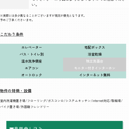
い。
※実際とは多少異なることがございますが現況が優先となります。
予めご了承くださいませ。
こだわり条件
エレベーター
宅配ボックス
バス・トイレ別
浴室乾燥
温水洗浄便座
独立洗面台
エアコン
モニター付きインターホン
オートロック
インターネット無料
物件の特徴・設備
室内洗濯機置き場
フローリング
ガスコンロ
システムキッチン
internet対応
駐輪場
バイク置き場
外国籍フレンドリー
見学申し込み