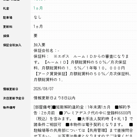
1ヵ月
礼金
なし
駐車場
1ヵ月
更新料
要
損保
加入要
保証会社加入
保証会社名：-
保証料： ※エポス ルームＩＤからの審査になりま
す。 【ルームＩＤ】月額総賃料の５０％／月次保証
料、月額総賃料の１．５％／１年毎１０，０００円
【アーク賃貸保証】月額総賃料の５０％／月次保証料、
月額総賃料の１．
2026/08/07
情報更新日
情報更新日より8日以内
次回更新予定日
[部屋備考]■短期解約違約金：1年未満1カ月 ■解約予
物件備考
告：2カ月前 ■プレミアデスク代の中に登録料6600円
（税込）を含みます。 ■大手法人契約時【+礼１】で
諸条件ご相談可 ■本物件は電子契約となります。 ■
駐輪場等の共用部については【共用管理】まで直接問合
せ下さい。 ※写真は参考となりますのでご注意くださ