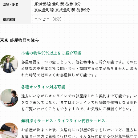
JR常磐線 金町駅 徒歩10分
沿線・駅名
京成金町線 京成金町駅 徒歩9分
コンビニ（4分）
周辺施設
東京 部屋物語の強み
市場の物件95％以上を
ご紹介可能
部屋物語を一つの窓口として、
他社物件もご紹介可能です。そのた
め複数の不動産会社に問い合せ・訪問する必要がありません。限ら
れた時間で効率よくお部屋探しが可能です。
各種オンライン
対応可能
遠方にいながらオンラインでお部屋探しから契約まで可能です。い
きなり来店ではなく、まずはオンラインで相場観や候補となる物件
をご覧いただくこともできますので、お気軽にご相談ください。
無料採寸サービス・
ライフライン代行
サービス
お部屋が決まった後、入居前にお部屋の採寸をしたいけど、遠方に
お住まいの方は気軽に行けない。そんな時に助かるのが無料採寸サ