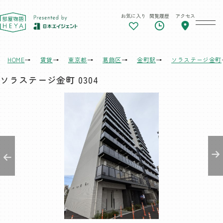
お気に入り
閲覧履歴
アクセス
東京 部屋物語
HOME
賃貸
東京都
葛飾区
金町駅
ソラステージ金町
ソラステージ金町 0304