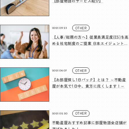
【部屋物語のサービス紹介】
OTHER
2021.09.23
【人事/総務の方へ】従業員満足度(ES)を高
める社宅制度のご提案 日本エイジェント法
人支援課
OTHER
2021.06.07
【お部屋探し1日パック】とは？ ～不動産
屋が本気で1日中、貴方に尽くします！～
OTHER
2021.02.20
不動産屋おすすめ記事に部屋物語全店舗が
選ばれました！